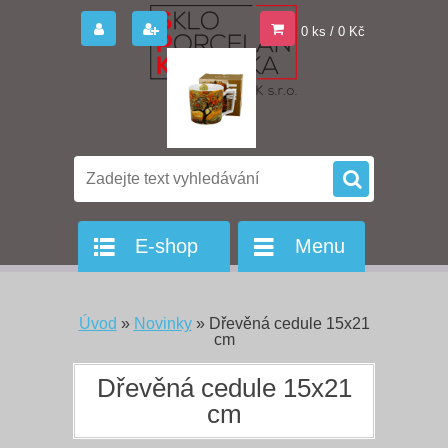
0 ks / 0 Kč
E-shop
Menu
Úvod
»
Novinky
»
Dřevěná cedule 15x21
cm
Dřevěná cedule 15x21
cm